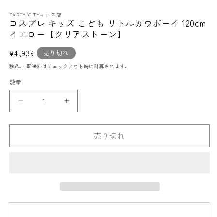
ア
(1)
PARTY CITYキッズ店
コスプレ キッズ こども リトルカウボーイ 120cm
を
開
イエロー【クリアストーン】
く
通
¥4,939
売り切れ
常
税込。
配送料
はチェックアウト時に計算されます。
価
数量
格
コ
コ
ス
ス
プ
プ
売り切れ
レ
レ
キ
キ
ッ
ッ
ズ
ズ
こ
こ
ど
ど
も
も