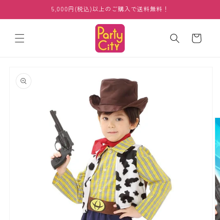
コンテ
5,000円(税込)以上のご購入で送料無料！
ンツに
進む
カ
ー
ト
商品情
報にス
キップ