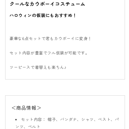
クールなカウボーイコスチューム
リ
リ
ト
ト
ハロウィンの仮装にもおすすめ！
ル
ル
カ
カ
ウ
ウ
ボ
ボ
豪華な6点セットで君もカウボーイに変身！
ー
ー
イ
イ
セット内容が豊富でフル仮装が可能です。
120cm
120cm
イ
イ
ツーピースで着替えも楽ちん♪
エ
エ
ロ
ロ
ー
ー
【ク
【ク
リ
リ
ア
ア
＜商品情報＞
ス
ス
セット内容：
帽子、バンダナ、シャツ、ベスト、パ
ト
ト
ンツ、ベルト
ー
ー