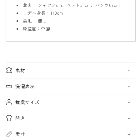
ン】
着丈：
シャツ54cm、ベスト31cm、パンツ67cm
ン】
の
の
モデル身長：
110cm
数
数
裏地：
無し
量
量
原産国：中国
を
を
減
増
ら
や
す
す
素材
洗濯表示
推奨サイズ
開き
実寸