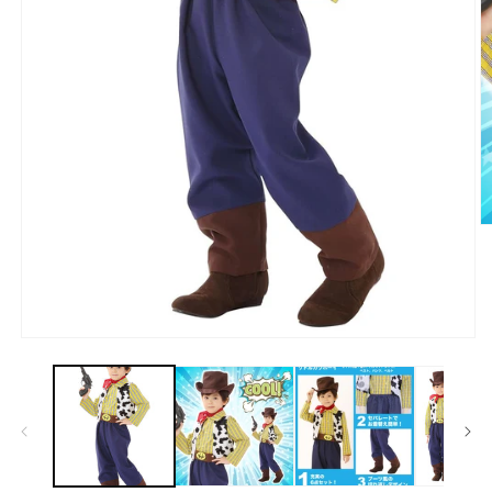
モ
ー
ダ
ル
(2
で
メ
デ
ィ